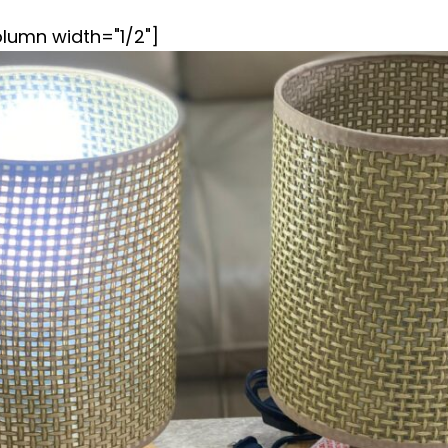
t giriş
t giriş
norabahis
norabahis
norabahis giriş
norabahis giriş
betcio
betcio
betcio giriş
betcio giriş
r
r
nstrates exceptional optimization and efficiency.
lumn width="1/2"]
bet Bonus Ve Kampanyalar
bet Bonus Ve Kampanyalar
editörbet
editörbet
editörbet giriş
editörbet giriş
Ga
Ga
h operation, while the modular architecture provid
s Giriş: Marsbahis Para Yatırma Ve Çekme İşlemler
s Giriş: Marsbahis Para Yatırma Ve Çekme İşlemler
is Giriş Adresi, Marsbahis Mobilden Giriş 2026
is Giriş Adresi, Marsbahis Mobilden Giriş 2026
Mavi
Mavi
omabet giriş
omabet giriş
romabet
romabet
mavibet
mavibet
mavibet giriş
mavibet giriş
mavibe
mavibe
enefits for your web projects. Enhanced user en
perabet
perabet
amgbahis
amgbahis
amgbahis giriş
amgbahis giriş
amgbahis
amgbahis
amgba
amgba
are just a few of the advantages you can expect.
ngroyal
ngroyal
Kingroyal giriş
Kingroyal giriş
Kingroyal
Kingroyal
Grandpashabet
Grandpashabet
Gra
Gra
starting your web development journey, this theme
e set and user-friendly interface make it an ideal 
al, Premium, Advanced, Modern, Optimized.
ee