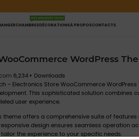
 giriş
 giriş
Millibahis giriş
Millibahis giriş
jasminbet giriş
jasminbet giriş
Meybet giriş
Meybet giriş
Atlas
Atlas
Betbigo
Betbigo
Betbigo giriş
Betbigo giriş
Kalebet
Kalebet
Kalebet giriş
Kalebet giriş
Tophillbet
Tophillbet
T
T
NOS MEILLEURS CHOIX
et
et
Enbet giriş
Enbet giriş
Meritking
Meritking
Meritking giriş
Meritking giriş
norabahis
norabahis
norab
norab
 MANGER
CHAMBRES
DÉCORATIONS
À PROPOS
CONTACTS
pulibet giriş
pulibet giriş
Grandpashabet giriş
Grandpashabet giriş
Cratosroyalbet gir
Cratosroyalbet gir
stbet
stbet
restbet giriş
restbet giriş
Betbigo
Betbigo
Betbigo giriş
Betbigo giriş
Kalebet
Kalebet
Kalebe
Kalebe
iriş
iriş
Betbigo
Betbigo
Betbigo giriş
Betbigo giriş
Teosbet
Teosbet
Teosbet giriş
Teosbet giriş
Amgb
Amgb
giriş
giriş
meritking giriş
meritking giriş
meritking giriş
meritking giriş
mavibet giriş
mavibet giriş
Kale
Kale
ore WooCommerce WordPress Th
libet giriş
libet giriş
Pokerklas giriş
Pokerklas giriş
Alobet
Alobet
Alobet giriş
Alobet giriş
romabet
romabet
giriş
giriş
Betbigo
Betbigo
Betbigo giriş
Betbigo giriş
Kalebet
Kalebet
meritking
meritking
meritking
meritking
l.com
6,234+ Downloads
t giriş
t giriş
Enbet giriş
Enbet giriş
Betbox giriş
Betbox giriş
Casinowon
Casinowon
Casinowon 
Casinowon 
ectech – Electronics Store WooCommerce WordPres
bet giriş
bet giriş
cratosroyalbet
cratosroyalbet
cratosroyalbet giriş
cratosroyalbet giriş
betplay
betplay
elopment. This sophisticated solution combines c
et
et
editörbet giriş
editörbet giriş
celtabet
celtabet
celtabet giriş
celtabet giriş
Marsbahis
Marsbahis
Ma
Ma
lleled user experience.
riş
riş
atlasbet
atlasbet
atlasbet giriş
atlasbet giriş
pashagaming
pashagaming
pashagaming
pashagaming
s theme offers a comprehensive suite of features
ş
ş
meybet giriş
meybet giriş
alobet giriş
alobet giriş
galabet giriş
galabet giriş
lunabet giriş
lunabet giriş
r
r
responsive design ensures seamless operation acro
etbet giriş
etbet giriş
romabet
romabet
romabet giriş
romabet giriş
betplay
betplay
betplay gir
betplay gir
ailor the experience to your specific needs.
ditörbet giriş
ditörbet giriş
Betbigo
Betbigo
Betbigo giriş
Betbigo giriş
Teosbet
Teosbet
Teosbet g
Teosbet g